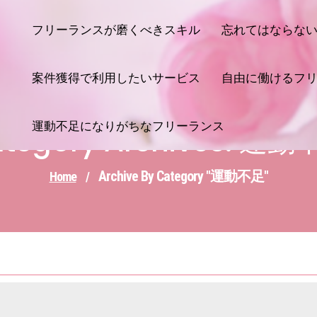
フリーランスが磨くべきスキル
忘れてはならな
案件獲得で利用したいサービス
自由に働けるフ
運動不足になりがちなフリーランス
tegory Archives: 運
Archive By Category "運動不足"
Home
/