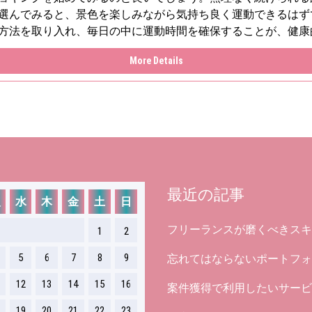
選んでみると、景色を楽しみながら気持ち良く運動できるはず
方法を取り入れ、毎日の中に運動時間を確保することが、健康
More Details
最近の記事
火
水
木
金
土
日
フリーランスが磨くべきスキ
1
2
5
6
7
8
9
忘れてはならないポートフォ
12
13
14
15
16
案件獲得で利用したいサービ
19
20
21
22
23